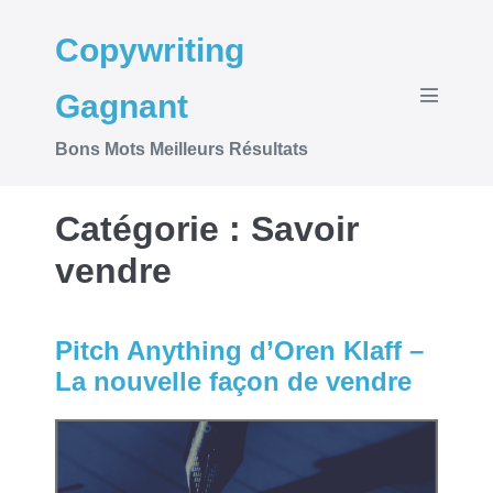
Sauter
Copywriting
au
contenu
Gagnant
basculer
le
menu
Bons Mots Meilleurs Résultats
Catégorie :
Savoir
vendre
Pitch Anything d’Oren Klaff –
La nouvelle façon de vendre
Pitch
Anything
d’Oren