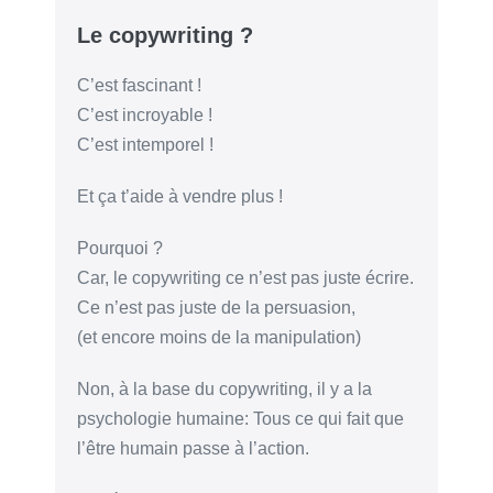
Klaff
Le copywriting ?
–
La
C’est fascinant !
nouvelle
C’est incroyable !
façon
C’est intemporel !
de
vendre
Et ça t’aide à vendre plus !
Pourquoi ?
Car, le copywriting ce n’est pas juste écrire.
Ce n’est pas juste de la persuasion,
(et encore moins de la manipulation)
Non, à la base du copywriting, il y a la
psychologie humaine: Tous ce qui fait que
l’être humain passe à l’action.