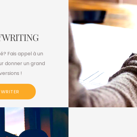
YWRITING
é? Fais appel à un
our donner un grand
ersions !
YWRITER